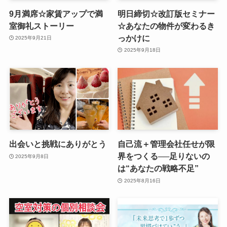
9月満席☆家賃アップで満
明日締切☆改訂版セミナー
室御礼ストーリー
☆あなたの物件が変わるき
っかけに
2025年9月21日
2025年9月18日
出会いと挑戦にありがとう
自己流＋管理会社任せが限
界をつくる──足りないの
2025年9月8日
は“あなたの戦略不足”
2025年8月16日