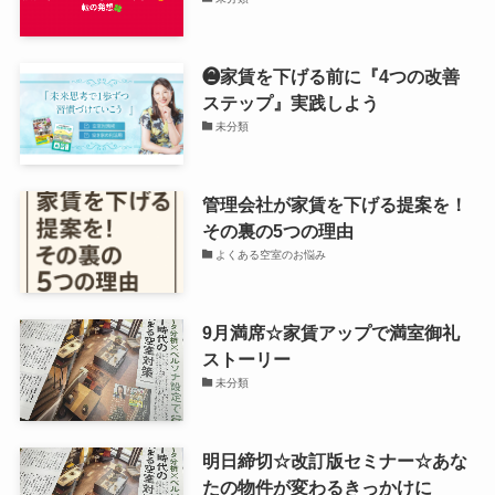
❷家賃を下げる前に『4つの改善
ステップ』実践しよう
未分類
管理会社が家賃を下げる提案を！
その裏の5つの理由
よくある空室のお悩み
9月満席☆家賃アップで満室御礼
ストーリー
未分類
明日締切☆改訂版セミナー☆あな
たの物件が変わるきっかけに