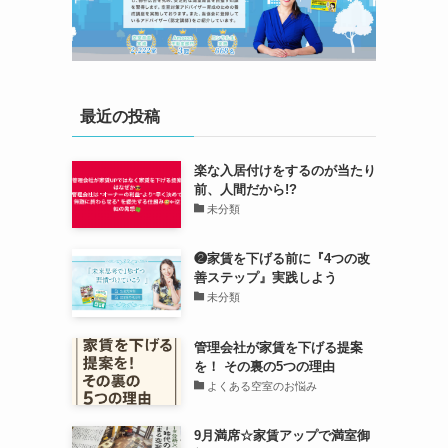
最近の投稿
楽な入居付けをするのが当たり
前、人間だから!?
未分類
❷家賃を下げる前に『4つの改
善ステップ』実践しよう
未分類
管理会社が家賃を下げる提案
を！ その裏の5つの理由
よくある空室のお悩み
9月満席☆家賃アップで満室御