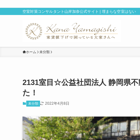
空室対策コンサルタント山岸加奈公式サイト | 埋まらな空室はない
ホーム
未分類
2131室目☆公益社団法人 静岡
た！
2022年4月8日
未分類