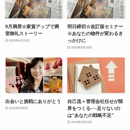
9月満席☆家賃アップで満
明日締切☆改訂版セミナー
室御礼ストーリー
☆あなたの物件が変わるき
っかけに
2025年9月21日
2025年9月18日
出会いと挑戦にありがとう
自己流＋管理会社任せが限
界をつくる──足りないの
2025年9月8日
は“あなたの戦略不足”
2025年8月16日