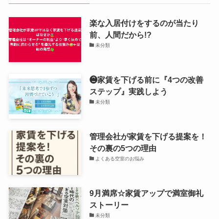
楽な入居付けをするのが当たり
前、人間だから!?
未分類
❷家賃を下げる前に『4つの改善
ステップ』実践しよう
未分類
管理会社が家賃を下げる提案を！
その裏の5つの理由
よくある空室のお悩み
9月満席☆家賃アップで満室御礼
ストーリー
未分類