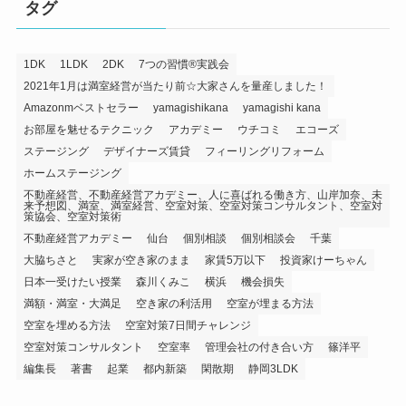
タグ
1DK
1LDK
2DK
7つの習慣®️実践会
2021年1月は満室経営が当たり前☆大家さんを量産しました！
Amazonmベストセラー
yamagishikana
yamagishi kana
お部屋を魅せるテクニック
アカデミー
ウチコミ
エコーズ
ステージング
デザイナーズ賃貸
フィーリングリフォーム
ホームステージング
不動産経営、不動産経営アカデミー、人に喜ばれる働き方、山岸加奈、未
来予想図、満室、満室経営、空室対策、空室対策コンサルタント、空室対
策協会、空室対策術
不動産経営アカデミー
仙台
個別相談
個別相談会
千葉
大脇ちさと
実家が空き家のまま
家賃5万以下
投資家けーちゃん
日本一受けたい授業
森川くみこ
横浜
機会損失
満額・満室・大満足
空き家の利活用
空室が埋まる方法
空室を埋める方法
空室対策7日間チャレンジ
空室対策コンサルタント
空室率
管理会社の付き合い方
篠洋平
編集長
著書
起業
都内新築
閑散期
静岡3LDK