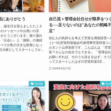
戦にありがとう
自己流＋管理会社任せが限界をつ
る──足りないのは“あなたの戦略
日、誕生日を迎えましたたくさ
足”
らのメッセージやお祝いの言
りがとうございます。振り返れ
住む人の気持ちを考えて空室を満室経営へ
は「出会い」と「挑戦」の連続
く(一社)空室対策協会代表理事空室対策コ
すべてが私の大きな財産になっ
ルタント山岸加奈です。こんばんは 「空
目大家としてスタートしてか...
策？そんなの自分でもできる」 「管理会
お願いすれば、そのうち決まるはず」そう
ってスタートしたはずの空室対策3月...
2025年8月17日
未分類
未