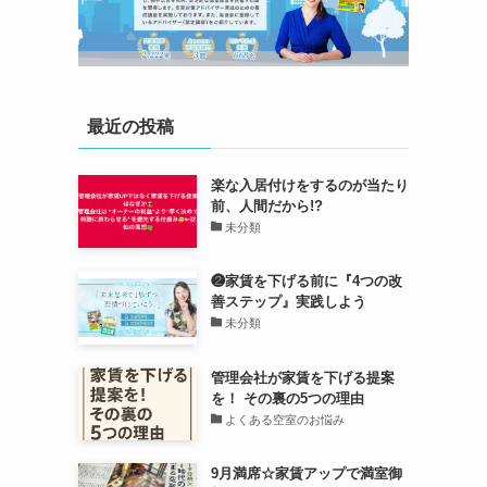
最近の投稿
楽な入居付けをするのが当たり
前、人間だから!?
未分類
❷家賃を下げる前に『4つの改
善ステップ』実践しよう
未分類
管理会社が家賃を下げる提案
を！ その裏の5つの理由
よくある空室のお悩み
9月満席☆家賃アップで満室御