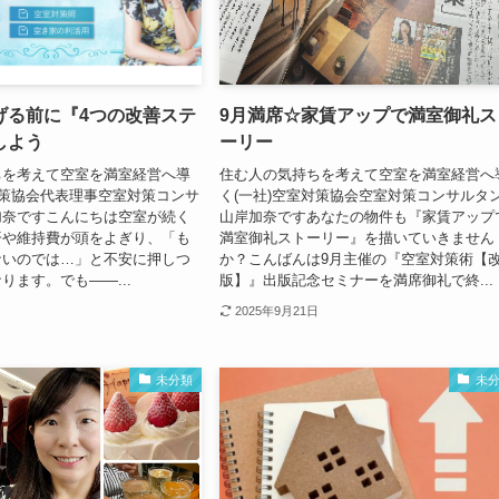
げる前に『4つの改善ステ
9月満席☆家賃アップで満室御礼ス
しよう
ーリー
ちを考えて空室を満室経営へ導
住む人の気持ちを考えて空室を満室経営へ
対策協会代表理事空室対策コンサ
く(一社)空室対策協会空室対策コンサルタ
加奈ですこんにちは空室が続く
山岸加奈ですあなたの物件も『家賃アップ
済や維持費が頭をよぎり、「も
満室御礼ストーリー』を描いていきません
ないのでは…」と不安に押しつ
か？こんばんは9月主催の『空室対策術【
ります。でも――...
版】』出版記念セミナーを満席御礼で終...
2025年9月21日
未分類
未