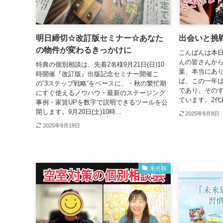
明日締切☆改訂版セミナー☆あなた
出会いと挑
の物件が変わるきっかけに
こんばんは本
んの皆さんか
特典の個別相談は、先着2名様9月21日(日)10
葉、本当にあ
時開催『改訂版』出版記念セミナー開催こ
ば、この一年
の“3ステップ戦略”をベースに、・秋の繁忙期
であり、その
にすぐ使えるノウハウ・最新のステージング
ています。2代
事例・家賃UPを数字で説明できるツールを公
開します。9月20日(土)10時...
2025年9月8日
2025年9月19日
未分類