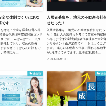
安全な体制づくりはあな
入居者募集を、地元の不動産会社
第です
せだった！
ちを考えて空室を満室経営へ導
入居者募集を、地元の不動産会社任せだっ
対策協会代表理事空室対策コンサ
た！ 住む人の気持ちを考えて空室を満室
奈です こんばんは〜♪ 5月
へ導く(一社)空室対策協会代表理事空室対
を開催しており、初めの数分
ンサルタント山岸加奈です！ おはようご
りますがざっくばらんに話もで
ます。 楽しい不動産＆仕事に関わる移動
い時間にな...
が5月増えてきてます♪ 北海道(札幌＆...
2025年5月10日
未分類
未