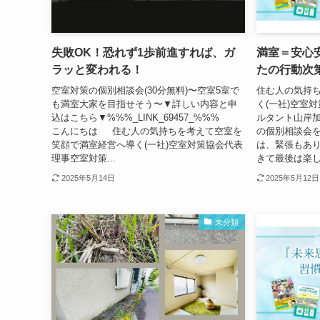
失敗OK！恐れず1歩前進すれば、ガ
満室＝安心
ラッと変われる！
たの行動次
空室対策の個別相談会(30分無料)〜空室5室で
住む人の気持
も満室大家を目指せそう〜▼詳しい内容と申
く(一社)空室
込はこちら▼%%%_LINK_69457_%%%
ルタント山岸加
こんにちは 住む人の気持ちを考えて空室を
の個別相談会
笑顔で満室経営へ導く(一社)空室対策協会代表
は、緊張もあ
理事空室対策...
きて最後は楽し
2025年5月14日
2025年5月12日
未分類