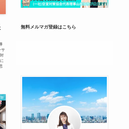
く
無料メルマガ登録はこちら
不
導
ンサ
室対
社に
思
分類