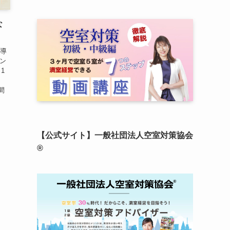
な
へ導
コン
1
。
間
【公式サイト】一般社団法人空室対策協会
®︎