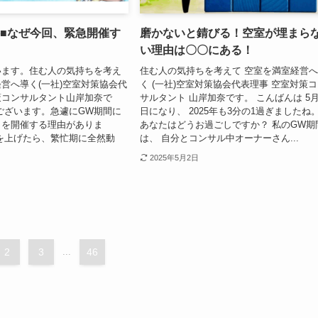
料■なぜ今回、緊急開催す
磨かないと錆びる！空室が埋まら
い理由は〇〇にある！
います。住む人の気持ちを考え
住む人の気持ちを考えて 空室を満室経営
営へ導く(一社)空室対策協会代
く (一社)空室対策協会代表理事 空室対策
策コンサルタント山岸加奈で
サルタント 山岸加奈です。 こんばんは 5月
ございます。急遽にGW期間に
日になり、 2025年も3分の1過ぎましたね
】を開催する理由がありま
あなたはどうお過ごしですか？ 私のGW期
を上げたら、繁忙期に全然動
は、 自分とコンサル中オーナーさん...
2025年5月2日
2
3
...
46