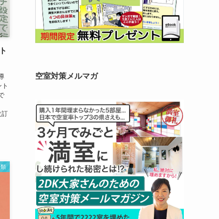
ト
空室対策メルマガ
導
ント
で
改訂
分類