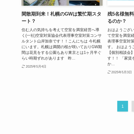
閑散期到来！札幌のGWは繁忙期スタ
残5名様無
ート？
るのか？
住む人の気持ちを考えて空室を満室経営へ導
おはようござ
く(一社)空室対策協会代表理事空室対策コンサ
て空室を満室経
ルタント山岸加奈です！！こんにちは 今札幌
表理事空室対
にいます。札幌は満開の桜が咲いておりGW期
す。 おはよう
間は花見をする公園もあり東京とは1ヶ月半ぐ
【個別相談会
らい時期ずれがあります 昨...
す！！ 「家賃
か...
2025年5月4日
2025年5月3日
1