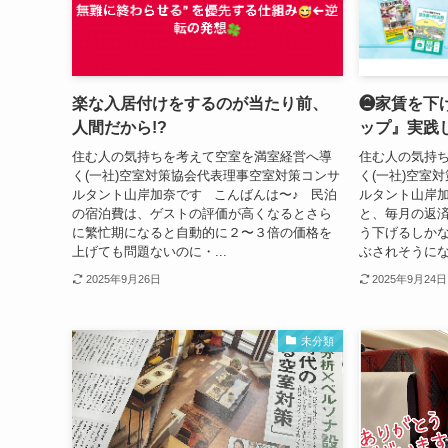
楽な入居付けをするのが当たり前、
❷家賃を下
人間だから!?
ップ』実践
住む人の気持ちを考えて空室を満室経営へ導
住む人の気持
く(一社)空室対策協会代表理事空室対策コンサ
く(一社)空室
ルタント山岸加奈です こんばんは〜♪ 民泊
ルタント山岸
の宿泊費は、ゲストの評価が高くなるとさら
と、毎月の返
に繁忙期になると自動的に２〜３倍の価格を
う下げるしか
上げても問題ないのに・...
ぶされそうにな
2025年9月26日
2025年9月24日
未分類