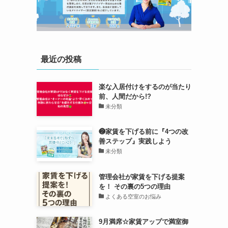
最近の投稿
楽な入居付けをするのが当たり
前、人間だから!?
未分類
❷家賃を下げる前に『4つの改
善ステップ』実践しよう
未分類
管理会社が家賃を下げる提案
を！ その裏の5つの理由
よくある空室のお悩み
9月満席☆家賃アップで満室御