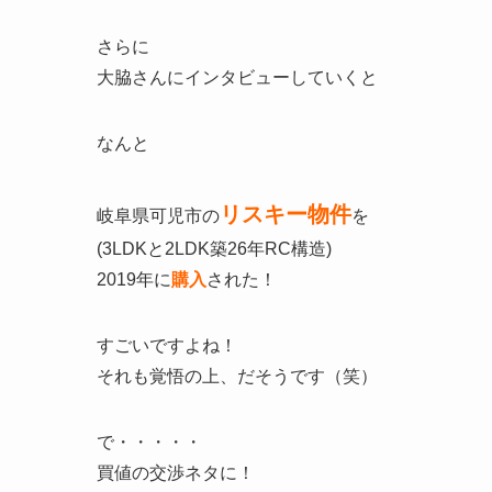
さらに
大脇さんにインタビューしていくと
なんと
リスキー物件
岐阜県可児市の
を
(3LDKと2LDK築26年RC構造)
2019年に
購入
された！
すごいですよね！
それも覚悟の上、だそうです（笑）
で・・・・・
買値の交渉ネタに！