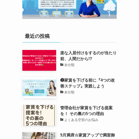
最近の投稿
楽な入居付けをするのが当たり
前、人間だから!?
未分類
❷家賃を下げる前に『4つの改
善ステップ』実践しよう
未分類
管理会社が家賃を下げる提案
を！ その裏の5つの理由
よくある空室のお悩み
9月満席☆家賃アップで満室御