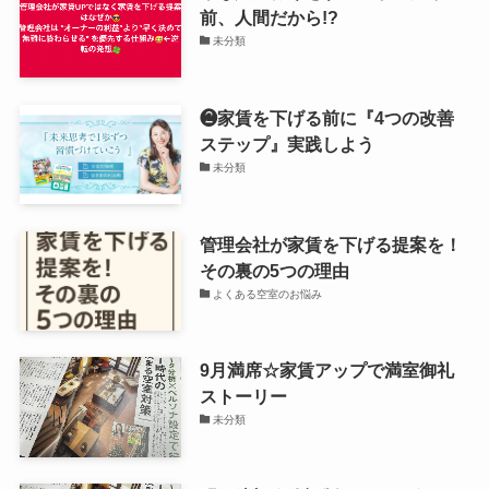
前、人間だから!?
未分類
❷家賃を下げる前に『4つの改善
ステップ』実践しよう
未分類
管理会社が家賃を下げる提案を！
その裏の5つの理由
よくある空室のお悩み
9月満席☆家賃アップで満室御礼
ストーリー
未分類