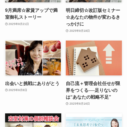
9月満席☆家賃アップで満
明日締切☆改訂版セミナー
室御礼ストーリー
☆あなたの物件が変わるき
っかけに
2025年9月21日
2025年9月18日
出会いと挑戦にありがとう
自己流＋管理会社任せが限
界をつくる──足りないの
2025年9月8日
は“あなたの戦略不足”
2025年8月16日