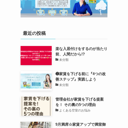
最近の投稿
楽な入居付けをするのが当たり
前、人間だから!?
未分類
❷家賃を下げる前に『4つの改
善ステップ』実践しよう
未分類
管理会社が家賃を下げる提案
を！ その裏の5つの理由
よくある空室のお悩み
9月満席☆家賃アップで満室御