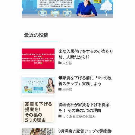
最近の投稿
楽な入居付けをするのが当たり
前、人間だから!?
未分類
❷家賃を下げる前に『4つの改
善ステップ』実践しよう
未分類
管理会社が家賃を下げる提案
を！ その裏の5つの理由
よくある空室のお悩み
9月満席☆家賃アップで満室御