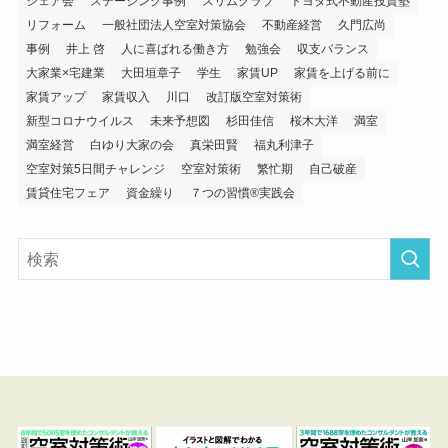
シェア会
ステージング事例
スリムクラブ
トヨタ式不動産投資塾
リフォーム
一般社団法人空室対策協会
不動産経営
久門広尚
事例
井上 啓
人に喜ばれる働き方
勉強会
収支バランス
大家業×宅建業
大田垣章子
学生
家賃UP
家賃を上げる前に
家賃アップ
家賃収入
川口
改訂版空室対策術
新型コロナウイルス
未来予想図
杉田佳信
桜木大洋
満室
満室経営
白ゆり大家の会
真栄田賢
福丸利津子
空室対策5日間チャレンジ
空室対策術
繁忙期
自己破産
賃貸住宅フェア
資金繰り
７つの習慣®実践会