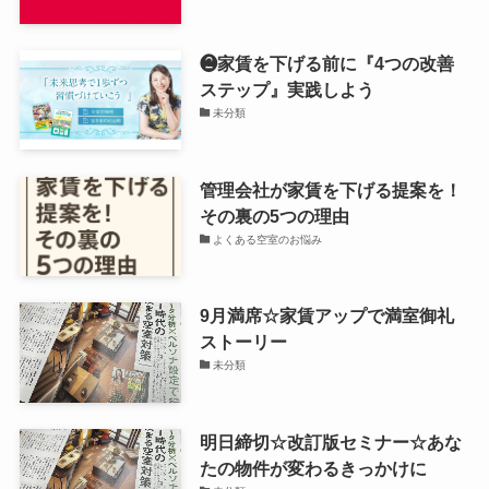
❷家賃を下げる前に『4つの改善
ステップ』実践しよう
未分類
管理会社が家賃を下げる提案を！
その裏の5つの理由
よくある空室のお悩み
9月満席☆家賃アップで満室御礼
ストーリー
未分類
明日締切☆改訂版セミナー☆あな
たの物件が変わるきっかけに