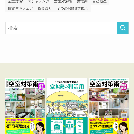
空室対策5日間チャレンジ
空室対策術
繁忙期
自己破産
賃貸住宅フェア
資金繰り
７つの習慣®実践会