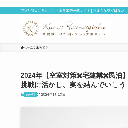
空室対策コンサルタント山岸加奈公式サイト | 埋まらな空室はない
ホーム
未分類
2024年【空室対策✖️宅建業✖️
挑戦に活かし、実を結んでいこう
2024年1月13日
未分類