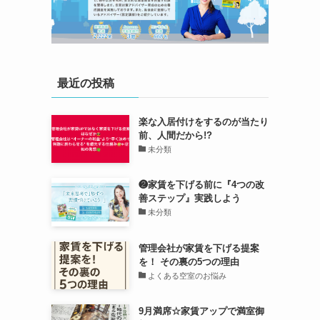
最近の投稿
楽な入居付けをするのが当たり
前、人間だから!?
未分類
❷家賃を下げる前に『4つの改
善ステップ』実践しよう
未分類
管理会社が家賃を下げる提案
を！ その裏の5つの理由
よくある空室のお悩み
9月満席☆家賃アップで満室御