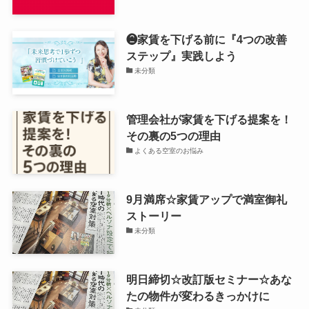
❷家賃を下げる前に『4つの改善
ステップ』実践しよう
未分類
管理会社が家賃を下げる提案を！
その裏の5つの理由
よくある空室のお悩み
9月満席☆家賃アップで満室御礼
ストーリー
未分類
明日締切☆改訂版セミナー☆あな
たの物件が変わるきっかけに