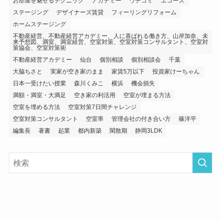
お部屋を魅せるテクニック
アカデミー
ウチコミ
エコーズ
ステージング
デザイナーズ賃貸
フィーリングリフォーム
ホームステージング
不動産経営、不動産経営アカデミー、人に喜ばれる働き方、山岸加奈、未
来予想図、満室、満室経営、空室対策、空室対策コンサルタント、空室対
策協会、空室対策術
不動産経営アカデミー
仙台
個別相談
個別相談会
千葉
大脇ちさと
実家が空き家のまま
家賃5万以下
投資家けーちゃん
日本一受けたい授業
森川くみこ
横浜
機会損失
満額・満室・大満足
空き家の利活用
空室が埋まる方法
空室を埋める方法
空室対策7日間チャレンジ
空室対策コンサルタント
空室率
管理会社の付き合い方
篠洋平
編集長
著書
起業
都内新築
閑散期
静岡3LDK