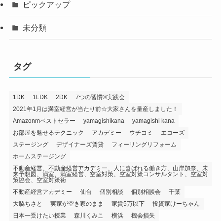
ピックアップ
未分類
タグ
1DK
1LDK
2DK
7つの習慣®️実践会
2021年1月は満室経営が当たり前☆大家さんを量産しました！
Amazonmベストセラー
yamagishikana
yamagishi kana
お部屋を魅せるテクニック
アカデミー
ウチコミ
エコーズ
ステージング
デザイナーズ賃貸
フィーリングリフォーム
ホームステージング
不動産経営、不動産経営アカデミー、人に喜ばれる働き方、山岸加奈、未
来予想図、満室、満室経営、空室対策、空室対策コンサルタント、空室対
策協会、空室対策術
不動産経営アカデミー
仙台
個別相談
個別相談会
千葉
大脇ちさと
実家が空き家のまま
家賃5万以下
投資家けーちゃん
日本一受けたい授業
森川くみこ
横浜
機会損失