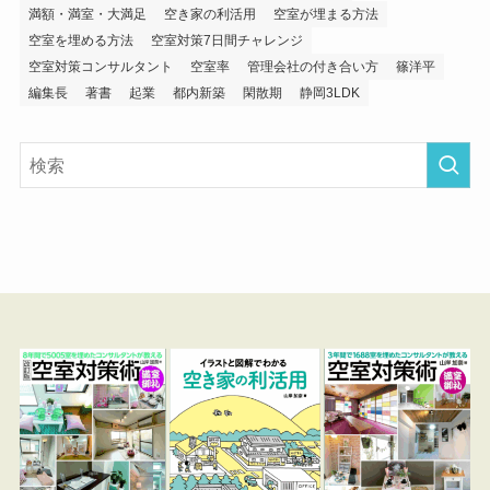
満額・満室・大満足
空き家の利活用
空室が埋まる方法
空室を埋める方法
空室対策7日間チャレンジ
空室対策コンサルタント
空室率
管理会社の付き合い方
篠洋平
編集長
著書
起業
都内新築
閑散期
静岡3LDK