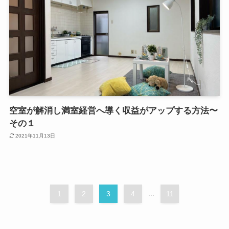
空室が解消し満室経営へ導く収益がアップする方法〜
その１
2021年11月13日
1
2
3
4
...
11