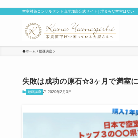
空室対策コンサルタント山岸加奈公式サイト | 埋まらな空室はない
ホーム
動画講座
失敗は成功の原石☆3ヶ月で満室
2020年2月3日
動画講座